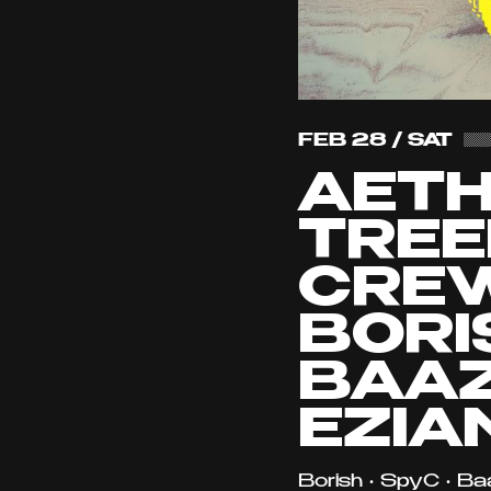
FEB 28 / SAT
AETH
TRE
CRE
BORI
BAAZ
EZIA
Borish • SpyC • Ba