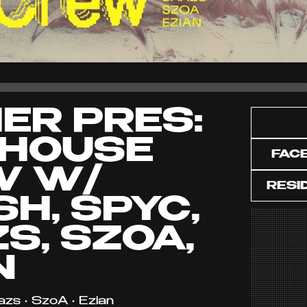
ER PRES:
EHOUSE
FAC
W W/
RESI
SH, SPYC,
S, SZOA,
N
azs • SzoA • Ezian