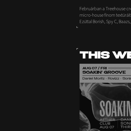
Februárban a Treehouse cre
micro-house finom textúráit
Ezúttal Borish, Spy C, Baazs
THIS W
AUG 07 / FRI
SOAKIN' GROOVE
Daniel Moritz • Rovizz • So