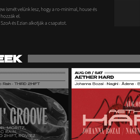
w ismét velünk lesz, hogy a ro-minimal, house és
 hozzák el.
, SzoA és Ezian alkotják a csapatot.
EEK
AUG 08 / SAT
AETHER HARD
nic Rain • THIRD 2HIFT
Johanna Bozai • Nagini • Ädene • 