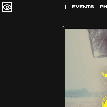
[
EVENTS
P