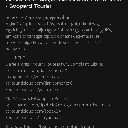
Sobek b2b Mulya • Daniel Moritz b2b Yöurr
• Geopard Tourist
Sobekin – Világosság az éjszakában
A ,,kin” szó jelentése kettős; családtagot, rokont vagy a törzs
egyik tagját is hívhatjuk így. A Sobekin egy olyan havi gyűlés,
amikor a törzs tagjai kapcsolódhatnak egymással és
megoszthatják közös szenvedélyük a szofisztikált 4/4
hangzás iránt.
---- LINEUP ----
Daniel Moritz X Yourr (House Dawn, Complaint Kulture)
ig: instagram.com/danielxmoritz X
instagram.com/yourr_music/
sc: soundcloud.com/danielxmoritz X
soundcloud.com/yourrmusic
MULYA X Sobek (Complaint Kulture)
ig: instagram.com/djsobek X instagram.com/mulya_music
sc: soundcloud.com/sobek1 X
soundcloud.com/mulyamusic.
Geopard Tourist (Playground, Complaint Kulture)