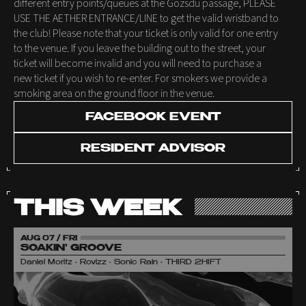
different entry points/queues at the Gozsdu passage, PLEASE
USE THE AETHER ENTRANCE/LINE to get the valid wristband to
the club! Please note that your ticket is only valid for one entry
to the venue. If you leave the building out to the street, your
ticket will become invalid and you will need to purchase a
new ticket if you wish to re-enter. For smokers we provide a
smoking area on the ground floor in the venue.
FACEBOOK EVENT
RESIDENT ADVISOR
THIS WEEK
AUG 07 / FRI
SOAKIN' GROOVE
Daniel Moritz • Rovizz • Sonic Rain • THIRD 2HIFT