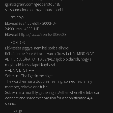
ig: instagram.com/geopardtourist/
sc: soundcloud.com/geopardtourist
---- BELÉPŐ ----
Elővétel és 24:00 előtt - 3000HUF
24:00 után - 4000HUF
Elővétel:
https://ra.co/events/1836623
---- FONTOS ----
Elővételes jeggyel nem kell sorba állnod!
Két külön beléptetési pont van a Gozsdu-ból, MINDIG AZ
AETHER BEJÁRATOT HASZNÁLD (jobb oldalról), hogy a
megfelelő karszalagot kaphasd.
----E N G L I S H ----
Sobekin - The light in the night
The word kin has a double meaning; someone's family
member, relative or a tribe.
Sobekin is a monthly gathering at Aether where the tribe can
connect and share their passion for a sophisticated 4/4
sound.
---- LINEUP ----