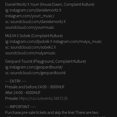
Daniel Moritz X Yourr (House Dawn, Complaint Kulture)
ig: instagram.com/danielxmoritz X
instagram.com/yourr_music/
sc: soundcloud.com/danielxmoritz X
soundcloud.com/yourrmusic
MULYA X Sobek (Complaint Kulture)
ig: instagram.com/djsobek X instagram.com/mulya_music
sc: soundcloud.com/sobek1 X
soundcloud.com/mulyamusic.
Geopard Tourist (Playground, Complaint Kulture)
ig: instagram.com/geopardtourist/
sc: soundcloud.com/geopardtourist
--- ENTRY ----
Presale and before 24:00 - 3000HUF
After 24:00 - 4000HUF
Presale:
https://ra.co/events/1887235
--- IMPORTANT ----
Purchase pre-sale tickets and skip the line! There are two