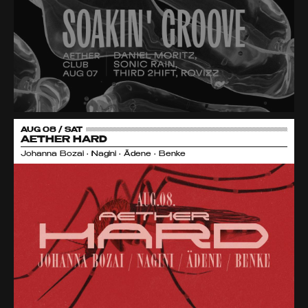
AUG 08 / SAT
AETHER HARD
Johanna Bozai • Nagini • Ädene • Benke